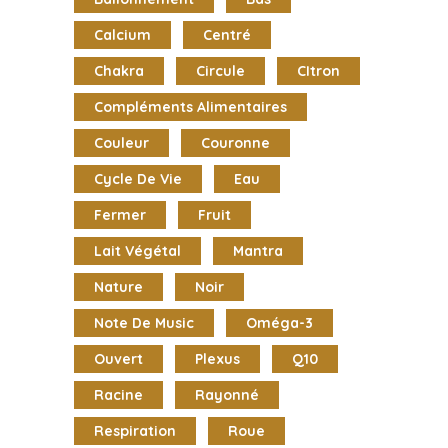
Calcium
Centré
Chakra
Circule
CItron
Compléments Alimentaires
Couleur
Couronne
Cycle De Vie
Eau
Fermer
Fruit
Lait Végétal
Mantra
Nature
Noir
Note De Music
Oméga-3
Ouvert
Plexus
Q10
Racine
Rayonné
Respiration
Roue