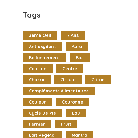
Tags
3ème Oeil
7 Ans
Antioxydant
Aura
Ballonnement
Bas
Calcium
Centré
Chakra
Circule
CItron
Compléments Alimentaires
Couleur
Couronne
Cycle De Vie
Eau
Fermer
Fruit
Lait Végétal
Mantra