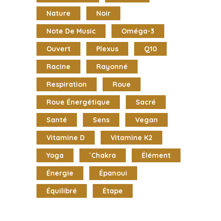
Nature
Noir
Note De Music
Oméga-3
Ouvert
Plexus
Q10
Racine
Rayonné
Respiration
Roue
Roue Énergétique
Sacré
Santé
Sens
Vegan
Vitamine D
Vitamine K2
Yoga
`chakra
Élément
Énergie
Épanoui
Équilibré
Étape