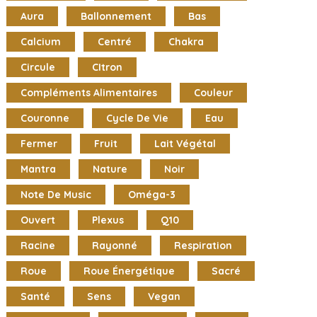
Aura
Ballonnement
Bas
Calcium
Centré
Chakra
Circule
CItron
Compléments Alimentaires
Couleur
Couronne
Cycle De Vie
Eau
Fermer
Fruit
Lait Végétal
Mantra
Nature
Noir
Note De Music
Oméga-3
Ouvert
Plexus
Q10
Racine
Rayonné
Respiration
Roue
Roue Énergétique
Sacré
Santé
Sens
Vegan