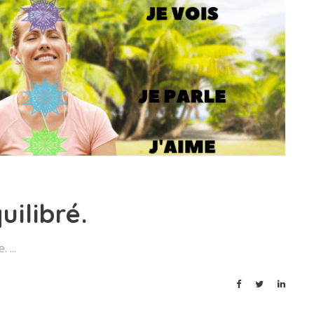
ilibré.
e.