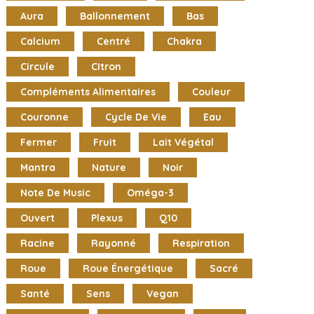
Aura
Ballonnement
Bas
Calcium
Centré
Chakra
Circule
CItron
Compléments Alimentaires
Couleur
Couronne
Cycle De Vie
Eau
Fermer
Fruit
Lait Végétal
Mantra
Nature
Noir
Note De Music
Oméga-3
Ouvert
Plexus
Q10
Racine
Rayonné
Respiration
Roue
Roue Énergétique
Sacré
Santé
Sens
Vegan