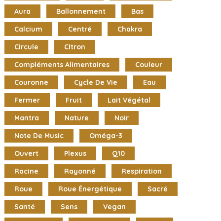
Aura
Ballonnement
Bas
Calcium
Centré
Chakra
Circule
CItron
Compléments Alimentaires
Couleur
Couronne
Cycle De Vie
Eau
Fermer
Fruit
Lait Végétal
Mantra
Nature
Noir
Note De Music
Oméga-3
Ouvert
Plexus
Q10
Racine
Rayonné
Respiration
Roue
Roue Énergétique
Sacré
Santé
Sens
Vegan