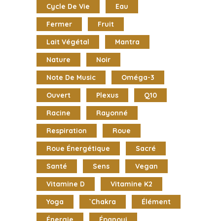
Cycle De Vie
Eau
Fermer
Fruit
Lait Végétal
Mantra
Nature
Noir
Note De Music
Oméga-3
Ouvert
Plexus
Q10
Racine
Rayonné
Respiration
Roue
Roue Énergétique
Sacré
Santé
Sens
Vegan
Vitamine D
Vitamine K2
Yoga
`chakra
Élément
Énergie
Épanoui