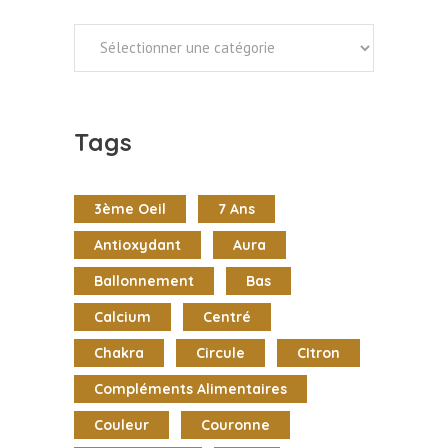
Categories
Tags
3ème Oeil
7 Ans
Antioxydant
Aura
Ballonnement
Bas
Calcium
Centré
Chakra
Circule
CItron
Compléments Alimentaires
Couleur
Couronne