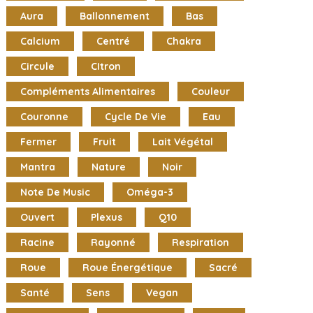
Aura
Ballonnement
Bas
Calcium
Centré
Chakra
Circule
CItron
Compléments Alimentaires
Couleur
Couronne
Cycle De Vie
Eau
Fermer
Fruit
Lait Végétal
Mantra
Nature
Noir
Note De Music
Oméga-3
Ouvert
Plexus
Q10
Racine
Rayonné
Respiration
Roue
Roue Énergétique
Sacré
Santé
Sens
Vegan