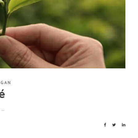
EGAN
té
.