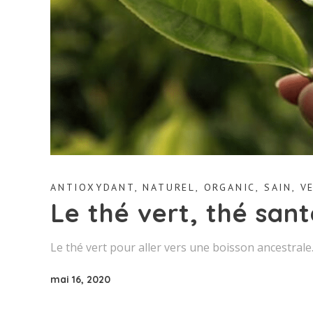
ANTIOXYDANT
,
NATUREL
,
ORGANIC
,
SAIN
,
V
Le thé vert, thé san
Le thé vert pour aller vers une boisson ancestrale
mai 16, 2020