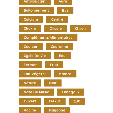
Antioxydant
Aura
Ballonnement
Bas
Calcium
Centré
Chakra
Circule
CItron
Compléments Alimentaires
Couleur
Couronne
Cycle De Vie
Eau
Fermer
Fruit
Lait Végétal
Mantra
Nature
Noir
Note De Music
Oméga-3
Ouvert
Plexus
Q10
Racine
Rayonné