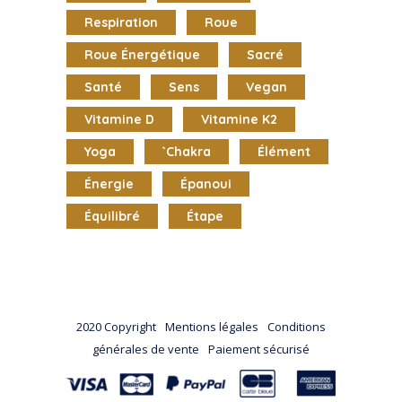
Respiration
Roue
Roue Énergétique
Sacré
Santé
Sens
Vegan
Vitamine D
Vitamine K2
Yoga
`chakra
Élément
Énergie
Épanoui
Équilibré
Étape
2020 Copyright
Mentions légales
Conditions
générales de vente
Paiement sécurisé