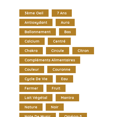
3ème Oeil
7 Ans
Antioxydant
Aura
Ballonnement
Bas
Calcium
Centré
Chakra
Circule
CItron
Compléments Alimentaires
Couleur
Couronne
Cycle De Vie
Eau
Fermer
Fruit
Lait Végétal
Mantra
Nature
Noir
Note De Music
Oméga-3