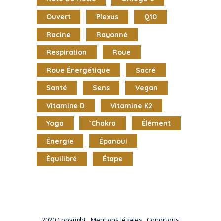
Ouvert
Plexus
Q10
Racine
Rayonné
Respiration
Roue
Roue Énergétique
Sacré
Santé
Sens
Vegan
Vitamine D
Vitamine K2
Yoga
`chakra
Élément
Énergie
Épanoui
Équilibré
Étape
2020 Copyright
Mentions légales
Conditions