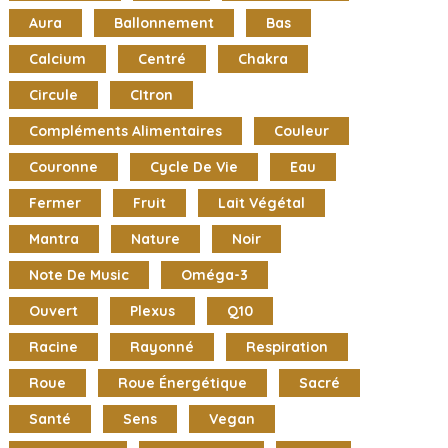
Aura
Ballonnement
Bas
Calcium
Centré
Chakra
Circule
CItron
Compléments Alimentaires
Couleur
Couronne
Cycle De Vie
Eau
Fermer
Fruit
Lait Végétal
Mantra
Nature
Noir
Note De Music
Oméga-3
Ouvert
Plexus
Q10
Racine
Rayonné
Respiration
Roue
Roue Énergétique
Sacré
Santé
Sens
Vegan