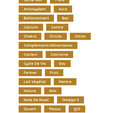
Antioxydant
Aura
Ballonnement
Bas
Calcium
Centré
Chakra
Circule
CItron
Compléments Alimentaires
Couleur
Couronne
Cycle De Vie
Eau
Fermer
Fruit
Lait Végétal
Mantra
Nature
Noir
Note De Music
Oméga-3
Ouvert
Plexus
Q10