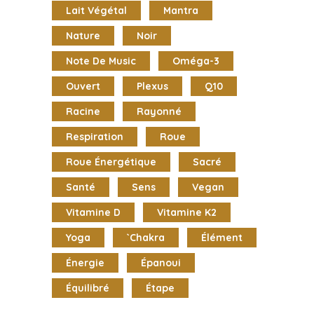
Lait Végétal
Mantra
Nature
Noir
Note De Music
Oméga-3
Ouvert
Plexus
Q10
Racine
Rayonné
Respiration
Roue
Roue Énergétique
Sacré
Santé
Sens
Vegan
Vitamine D
Vitamine K2
Yoga
`chakra
Élément
Énergie
Épanoui
Équilibré
Étape