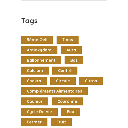
Tags
3ème Oeil
7 Ans
Antioxydant
Aura
Ballonnement
Bas
Calcium
Centré
Chakra
Circule
CItron
Compléments Alimentaires
Couleur
Couronne
Cycle De Vie
Eau
Fermer
Fruit