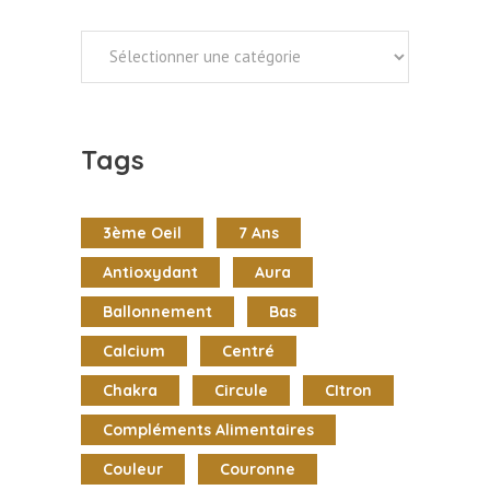
Categories
Tags
3ème Oeil
7 Ans
Antioxydant
Aura
Ballonnement
Bas
Calcium
Centré
Chakra
Circule
CItron
Compléments Alimentaires
Couleur
Couronne