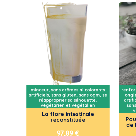
minceur
,
sans arômes ni colorants
renfor
artificiels
,
sans gluten
,
sans ogm
,
se
ongl
réapproprier sa silhouette
,
artifi
végétarien et végétalien
sans
v
La flore intestinale
Pou
reconstituée
de 
97,89
€