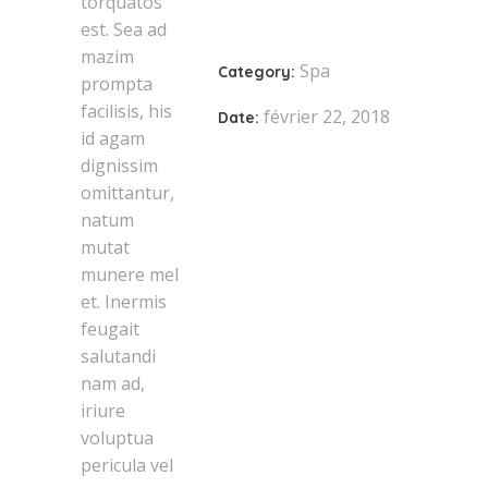
torquatos
est. Sea ad
mazim
Spa
Category:
prompta
facilisis, his
février 22, 2018
Date:
id agam
dignissim
omittantur,
natum
mutat
munere mel
et. Inermis
feugait
salutandi
nam ad,
iriure
voluptua
pericula vel