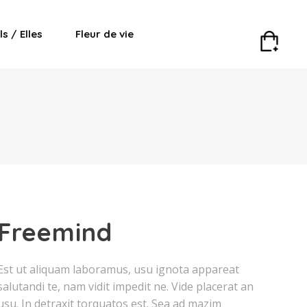
Ils / Elles
Fleur de vie
Freemind
Est ut aliquam laboramus, usu ignota appareat
salutandi te, nam vidit impedit ne. Vide placerat an
usu. In detraxit torquatos est. Sea ad mazim