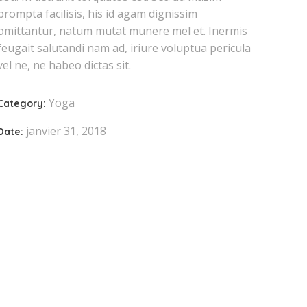
prompta facilisis, his id agam dignissim
omittantur, natum mutat munere mel et. Inermis
feugait salutandi nam ad, iriure voluptua pericula
vel ne, ne habeo dictas sit.
Yoga
Category:
janvier 31, 2018
Date: