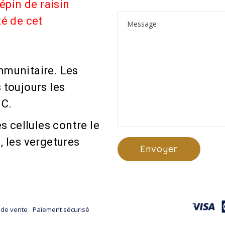
pépin de raisin
té de cet
mmunitaire.
Les
 toujours les
 C.
s cellules contre le
u,
les vergetures
 de vente
Paiement sécurisé