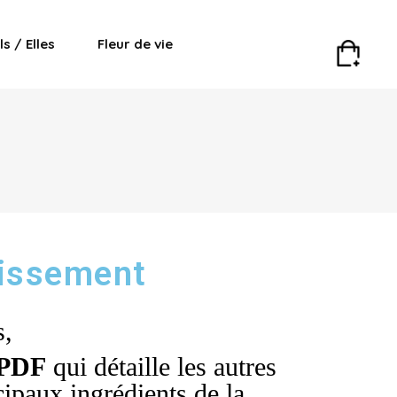
Ils / Elles
Fleur de vie
llissement
s,
 PDF
qui détaille
les autres
cipaux ingrédients de la